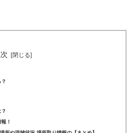
目次
る？
は？
情報！
店場所や混雑状況,場所取り情報の【まとめ】