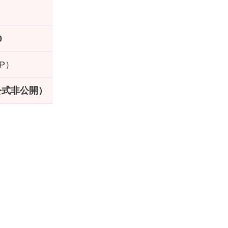
0
P）
・公式非公開）