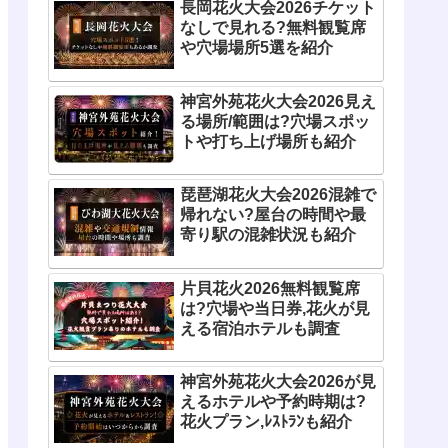
長岡花火大会2026チケット
なしで見れる?無料観覧席
や穴場場所5選を紹介
神宮外苑花火大会2026見え
る場所/範囲は?穴場スポッ
トや打ち上げ場所も紹介
琵琶湖花火大会2026混雑で
帰れない?屋台の時間や最
寄り駅の混雑状況も紹介
片貝花火2026無料観覧席
は?穴場や当日券,花火が見
える宿泊ホテルも調査
神宮外苑花火大会2026が見
えるホテルや予約時期は?
花火プラン,ﾚｽﾄﾗﾝも紹介