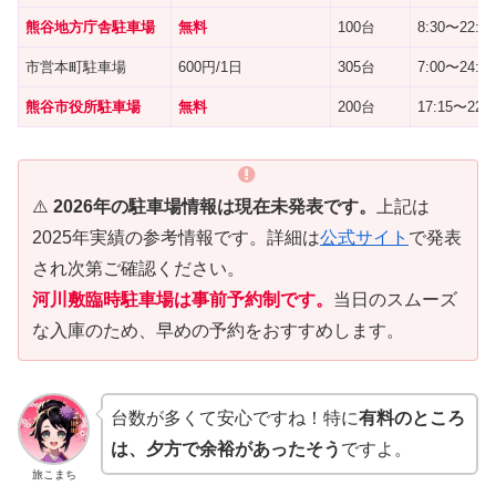
熊谷地方庁舎駐車場
無料
100台
8:30〜22:00
市営本町駐車場
600円/1日
305台
7:00〜24:00
熊谷市役所駐車場
無料
200台
17:15〜22:3
⚠️
2026年の駐車場情報は現在未発表です。
上記は
2025年実績の参考情報です。詳細は
公式サイト
で発表
され次第ご確認ください。
河川敷臨時駐車場は事前予約制です。
当日のスムーズ
な入庫のため、早めの予約をおすすめします。
台数が多くて安心ですね！特に
有料のところ
は、夕方で余裕があったそう
ですよ。
旅こまち