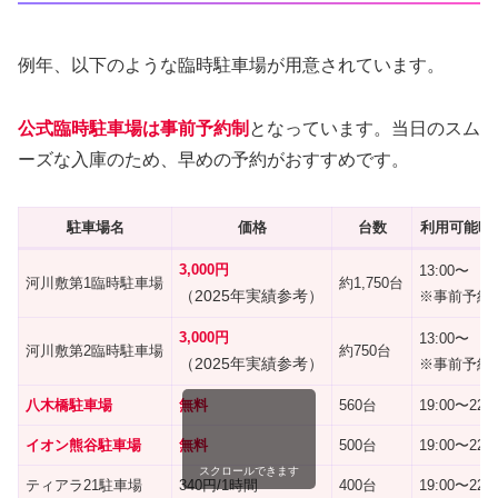
例年、以下のような臨時駐車場が用意されています。
公式臨時駐車場は事前予約制
となっています。当日のスム
ーズな入庫のため、早めの予約がおすすめです。
駐車場名
価格
台数
利用可能時
3,000円
13:00〜
河川敷第1臨時駐車場
約1,750台
（2025年実績参考）
※事前予約
3,000円
13:00〜
河川敷第2臨時駐車場
約750台
（2025年実績参考）
※事前予約
八木橋駐車場
無料
560台
19:00〜22:0
イオン熊谷駐車場
無料
500台
19:00〜22:0
スクロールできます
ティアラ21駐車場
340円/1時間
400台
19:00〜22:0