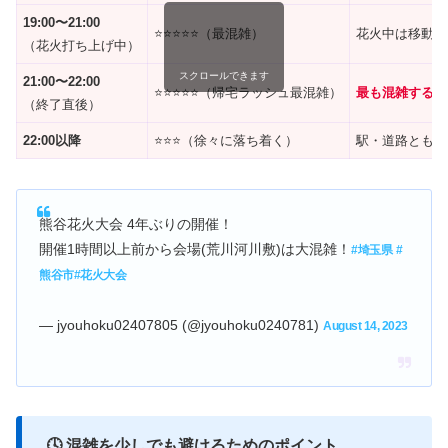
19:00〜21:00
⭐⭐⭐⭐⭐（最混雑）
花火中は移動困
（花火打ち上げ中）
スクロールできます
21:00〜22:00
⭐⭐⭐⭐⭐（帰宅ラッシュ最混雑）
最も混雑する時
（終了直後）
22:00以降
⭐⭐⭐（徐々に落ち着く）
駅・道路ともに
熊谷花火大会 4年ぶりの開催！
開催1時間以上前から会場(荒川河川敷)は大混雑！
#埼玉県
#
熊谷市
#花火大会
— jyouhoku02407805 (@jyouhoku0240781)
August 14, 2023
🕓 混雑を少しでも避けるためのポイント