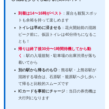
到着は14〜16時がベスト
：屋台も観覧スポッ
トも余裕を持って楽しめます
トイレは早めに済ませる
：花火開始前の混雑
ピーク前に。仮設トイレは40分待ちになるこ
とも！
帰りは終了後30分〜1時間待機してから動
く
：駅の入場規制・駐車場の出庫渋滞が落ち
着いてから
別の駅から帰るのも◎
：熊谷駅・上熊谷駅が
混雑する場合は、石原駅・籠原駅へ少し歩い
て帰ると比較的スムーズです
ICカードを事前にチャージ
：当日の券売機は
大行列になります