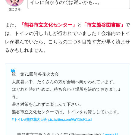
イレに向かうのでは遅いかも…。
旅こまち
また、
「熊谷市立文化センター」
と
「市立熊谷図書館」
で
は、トイレの貸し出しが行われていました！会場内のトイ
レが混んでいたら、こちらの二つを目指す方が早く済ませ
るかもしれません。
祝 第71回熊谷花火大会
大変暑い中、たくさんの方が会場へ向かわれています。
はぐれた時のために、待ち合わせ場所を決めておきましょ
う。
暑さ対策を忘れずに楽しんで下さい。
熊谷市立文化センターでは、トイレをお貸ししています。
#トイレ
#熊谷花火大会
pic.twitter.com/VuY1foKLud
— 熊谷市立プラネタリウム館 (@kumaplaneta)
August 12,