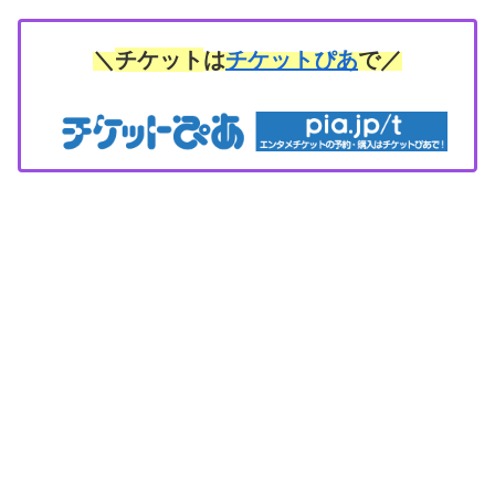
＼
チケット
は
チケットぴあ
で／