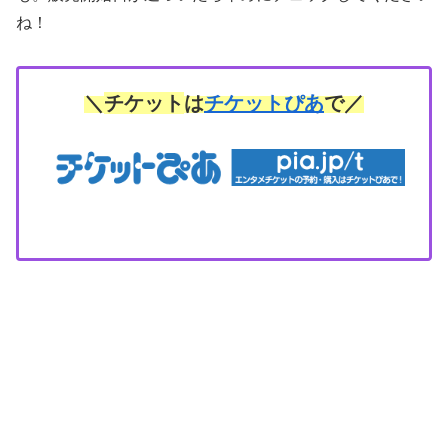
ね！
＼
チケット
は
チケットぴあ
で／