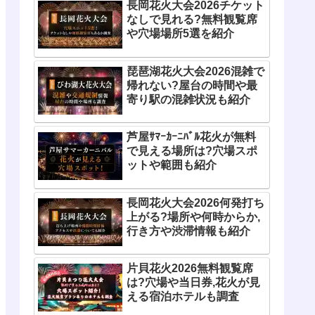
長岡花火大会2026チケット
なしで見れる?無料観覧席
や穴場場所5選を紹介
琵琶湖花火大会2026混雑で
帰れない?屋台の時間や最
寄り駅の混雑状況も紹介
芦屋ｻﾏｰｶｰﾆﾊﾞﾙ花火が無料
で見える場所は?穴場スポ
ットや範囲も紹介
長岡花火大会2026何発打ち
上がる?場所や何時からか,
行き方や渋滞情報も紹介
片貝花火2026無料観覧席
は?穴場や当日券,花火が見
える宿泊ホテルも調査