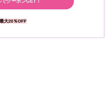
でクーポンGET！
最大20％OFF