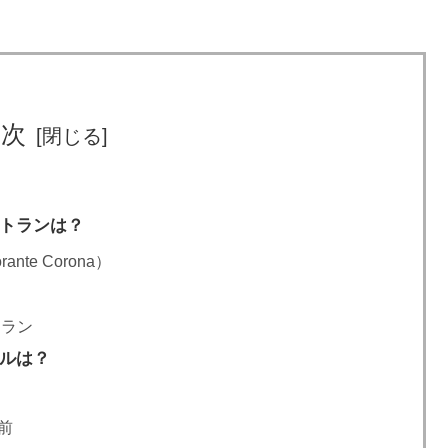
目次
ストランは？
te Corona）
トラン
テルは？
前